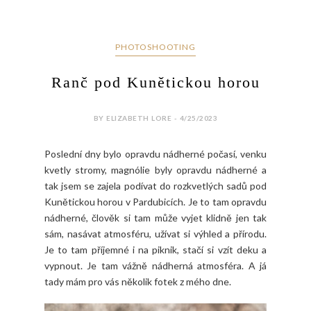
PHOTOSHOOTING
Ranč pod Kunětickou horou
BY ELIZABETH LORE - 4/25/2023
Poslední dny bylo opravdu nádherné počasí, venku
kvetly stromy, magnólie byly opravdu nádherné a
tak jsem se zajela podívat do rozkvetlých sadů pod
Kunětickou horou v Pardubicích. Je to tam opravdu
nádherné, člověk si tam může vyjet klidně jen tak
sám, nasávat atmosféru, užívat si výhled a přírodu.
Je to tam příjemné i na piknik, stačí si vzít deku a
vypnout. Je tam vážně nádherná atmosféra. A já
tady mám pro vás několik fotek z mého dne.