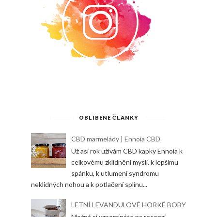
OBLÍBENÉ ČLÁNKY
CBD marmelády | Ennoia CBD
Už asi rok užívám CBD kapky Ennoia k
celkovému zklidnění mysli, k lepšímu
spánku, k utlumení syndromu
neklidných nohou a k potlačení splínu...
LETNÍ LEVANDULOVÉ HORKÉ BOBY
Možná si vzpomínáte na recenzi