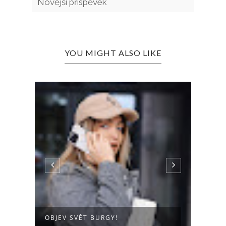
Novější příspěvek
YOU MIGHT ALSO LIKE
„VĚŘÍM V TO, ŽE ŠŤASTNÉ ŽE
BURGY!