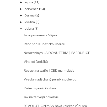
srpna
(11)
►
července
(13)
►
června
(5)
►
května
(8)
►
dubna
(9)
▼
Jarní posezení s Májou
Ranč pod Kunětickou horou
Nerozeniny v LA DONUTERIA | PARDUBICE
Víno od Bodláků
Recept na wafle | CBD marmelády
Vysoký nadýchaný perník s polevou
Kuřecí s jarní cibulkou
Jak na zářivější pokožku?
REVOLUTION MAN nová kolekce vůní pro