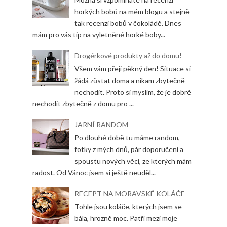
horkých bobů na mém blogu a stejně
tak recenzi bobů v čokoládě. Dnes
mám pro vás tip na vyletněné horké boby...
Drogérkové produkty až do domu!
Všem vám přeji pěkný den! Situace si
žádá zůstat doma a nikam zbytečně
nechodit. Proto si myslím, že je dobré
nechodit zbytečně z domu pro ...
JARNÍ RANDOM
Po dlouhé době tu máme random,
fotky z mých dnů, pár doporučení a
spoustu nových věcí, ze kterých mám
radost. Od Vánoc jsem si ještě neuděl...
RECEPT NA MORAVSKÉ KOLÁČE
Tohle jsou koláče, kterých jsem se
bála, hrozně moc. Patří mezi moje