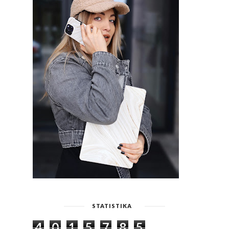
STATISTIKA
4
0
1
5
7
8
5