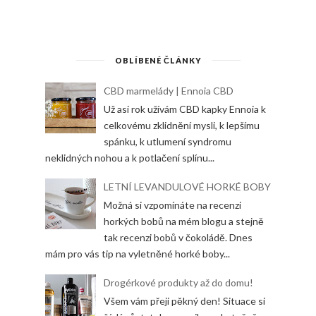
OBLÍBENÉ ČLÁNKY
CBD marmelády | Ennoia CBD
Už asi rok užívám CBD kapky Ennoia k
celkovému zklidnění mysli, k lepšímu
spánku, k utlumení syndromu
neklidných nohou a k potlačení splínu...
LETNÍ LEVANDULOVÉ HORKÉ BOBY
Možná si vzpomínáte na recenzi
horkých bobů na mém blogu a stejně
tak recenzi bobů v čokoládě. Dnes
mám pro vás tip na vyletněné horké boby...
Drogérkové produkty až do domu!
Všem vám přeji pěkný den! Situace si