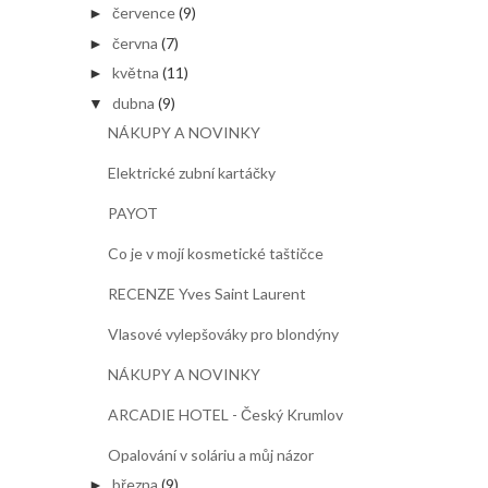
července
(9)
►
června
(7)
►
května
(11)
►
dubna
(9)
▼
NÁKUPY A NOVINKY
Elektrické zubní kartáčky
PAYOT
Co je v mojí kosmetické taštičce
RECENZE Yves Saint Laurent
Vlasové vylepšováky pro blondýny
NÁKUPY A NOVINKY
ARCADIE HOTEL - Český Krumlov
Opalování v soláriu a můj názor
března
(9)
►