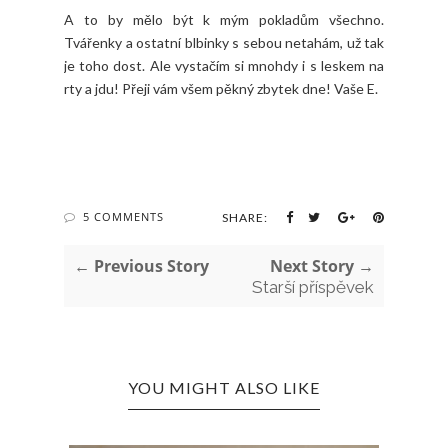
A to by mělo být k mým pokladům všechno.
Tvářenky a ostatní blbinky s sebou netahám, už tak
je toho dost. Ale vystačím si mnohdy i s leskem na
rty a jdu! Přeji vám všem pěkný zbytek dne! Vaše E.
5 COMMENTS
SHARE:
← Previous Story
Next Story →
Starší příspěvek
YOU MIGHT ALSO LIKE