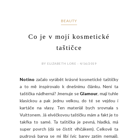
BEAUTY
Co je v mojí kosmetické
taštičce
BY ELIZABETH LORE - 4/16/2019
Notino
začalo vyrábět krásné kosmetické taštičky
a to mě inspirovalo k dnešnímu článku. Není ta
taštička nádherná? Jmenuje se
Glamour
, mají tuhle
klasickou a pak jednu velkou, do té se vejdou i
kartáče na vlasy. Ten materiál bych srovnala s
Vuittonem. Já elvéčkovou taštičku mám a fakt je to
takřka to samé. Ta taštička je pevná, hladká, má
super povrch (dá se čistit vlhčákem). Celkově ta
pudrová barva se mi líbí (víc barev zatím nemají).