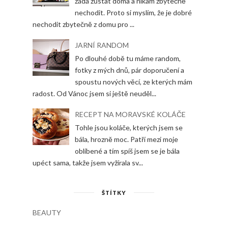
žádá zůstat doma a nikam zbytečně
nechodit. Proto si myslím, že je dobré
nechodit zbytečně z domu pro ...
JARNÍ RANDOM
Po dlouhé době tu máme random,
fotky z mých dnů, pár doporučení a
spoustu nových věcí, ze kterých mám
radost. Od Vánoc jsem si ještě neuděl...
RECEPT NA MORAVSKÉ KOLÁČE
Tohle jsou koláče, kterých jsem se
bála, hrozně moc. Patří mezi moje
oblíbené a tím spíš jsem se je bála
upéct sama, takže jsem vyžírala sv...
ŠTÍTKY
BEAUTY