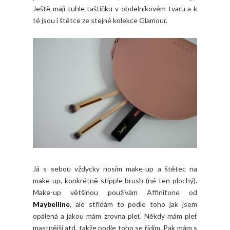
Ještě mají tuhle taštičku v obdelníkovém tvaru a k
té jsou i štětce ze stejné kolekce Glamour.
Já s sebou vždycky nosím make-up a štětec na
make-up, konkrétně stipple brush (né ten plochý).
Make-up většinou používám Affinitone od
Maybelline
, ale střídám to podle toho jak jsem
opálená a jakou mám zrovna pleť. Někdy mám pleť
mastnější atd, takže podle toho se řídím. Pak mám s