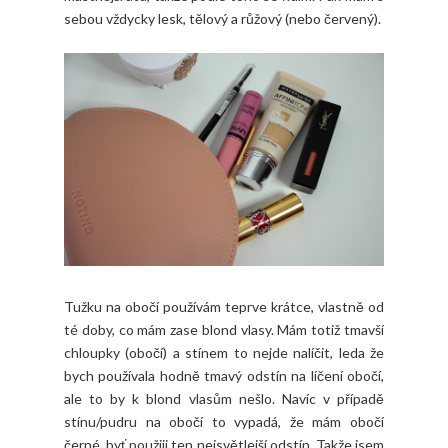
sebou vždycky lesk, tělový a růžový (nebo červený).
Tužku na obočí používám teprve krátce, vlastně od
té doby, co mám zase blond vlasy. Mám totiž tmavší
chloupky (obočí) a stínem to nejde nalíčit, leda že
bych používala hodně tmavý odstín na líčení obočí,
ale to by k blond vlasům nešlo. Navíc v případě
stínu/pudru na obočí to vypadá, že mám obočí
černé, byť použiji ten nejsvětlejší odstín. Takže jsem