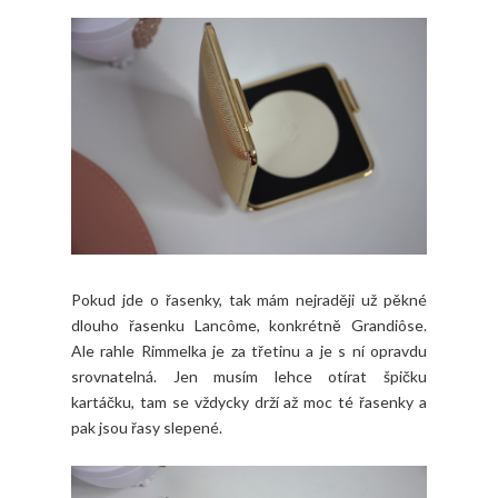
Pokud jde o řasenky, tak mám nejraději už pěkné
dlouho řasenku Lancôme, konkrétně Grandiôse.
Ale rahle Rimmelka je za třetinu a je s ní opravdu
srovnatelná. Jen musím lehce otírat špičku
kartáčku, tam se vždycky drží až moc té řasenky a
pak jsou řasy slepené.