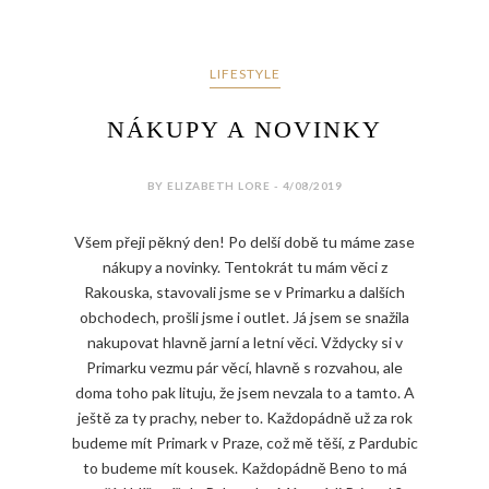
LIFESTYLE
NÁKUPY A NOVINKY
BY ELIZABETH LORE - 4/08/2019
Všem přeji pěkný den! Po delší době tu máme zase
nákupy a novinky. Tentokrát tu mám věci z
Rakouska, stavovali jsme se v Primarku a dalších
obchodech, prošli jsme i outlet. Já jsem se snažila
nakupovat hlavně jarní a letní věci. Vždycky si v
Primarku vezmu pár věcí, hlavně s rozvahou, ale
doma toho pak lituju, že jsem nevzala to a tamto. A
ještě za ty prachy, neber to. Každopádně už za rok
budeme mít Primark v Praze, což mě těší, z Pardubic
to budeme mít kousek. Každopádně Beno to má