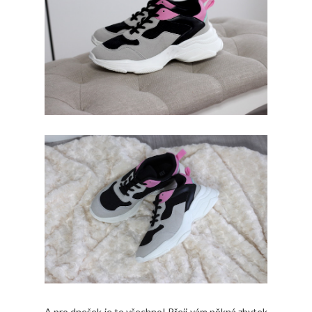
A pro dnešek je to všechno! Přeji vám pěkná zbytek