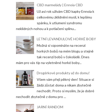
CBD marmelády | Ennoia CBD
Už asi rok užívám CBD kapky Ennoia k
celkovému zklidnění mysli, k lepšímu
spánku, k utlumení syndromu
neklidných nohou a k potlačení splínu...
LETNÍ LEVANDULOVÉ HORKÉ BOBY
Možná si vzpomínáte na recenzi
horkých bobů na mém blogu a stejně
tak recenzi bobů v čokoládě. Dnes
mám pro vás tip na vyletněné horké boby...
Drogérkové produkty až do domu!
Všem vám přeji pěkný den! Situace si
žádá zůstat doma a nikam zbytečně
nechodit. Proto si myslím, že je dobré
nechodit zbytečně z domu pro ...
JARNÍ RANDOM