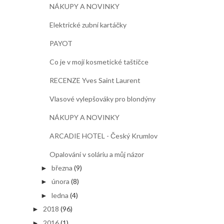
NÁKUPY A NOVINKY
Elektrické zubní kartáčky
PAYOT
Co je v mojí kosmetické taštičce
RECENZE Yves Saint Laurent
Vlasové vylepšováky pro blondýny
NÁKUPY A NOVINKY
ARCADIE HOTEL - Český Krumlov
Opalování v soláriu a můj názor
března
(9)
►
února
(8)
►
ledna
(4)
►
2018
(96)
►
2016
(1)
►