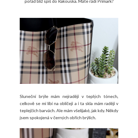
pořád blíž spíš do Rakouska. Máte rádi Primark?
Sluneční brýle mám nejraději v teplých tónech,
celkově se mi líbí na obličeji a i ta skla mám raději v
teplejčích barvách. Ale mám všelijaké, jak kdy. Někdy
jsem spokojená v černých obřích brýlích.