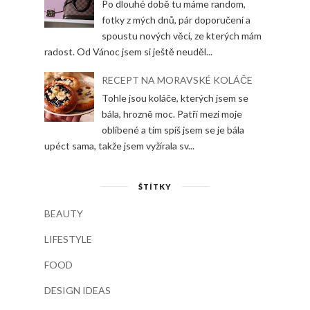
Po dlouhé době tu máme random,
fotky z mých dnů, pár doporučení a
spoustu nových věcí, ze kterých mám
radost. Od Vánoc jsem si ještě neuděl...
RECEPT NA MORAVSKÉ KOLÁČE
Tohle jsou koláče, kterých jsem se
bála, hrozně moc. Patří mezi moje
oblíbené a tím spíš jsem se je bála
upéct sama, takže jsem vyžírala sv...
ŠTÍTKY
BEAUTY
LIFESTYLE
FOOD
DESIGN IDEAS