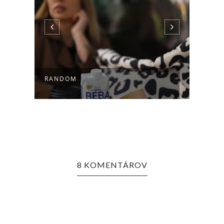
 |
UNBO
RANDOM
CANV
8 KOMENTÁROV