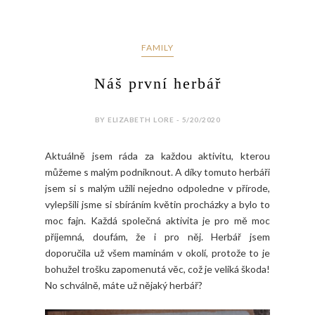
FAMILY
Náš první herbář
BY ELIZABETH LORE - 5/20/2020
Aktuálně jsem ráda za každou aktivitu, kterou
můžeme s malým podniknout. A díky tomuto herbáři
jsem si s malým užili nejedno odpoledne v přírode,
vylepšili jsme si sbíráním květin procházky a bylo to
moc fajn. Každá společná aktivita je pro mě moc
příjemná, doufám, že i pro něj. Herbář jsem
doporučila už všem maminám v okolí, protože to je
bohužel trošku zapomenutá věc, což je veliká škoda!
No schválně, máte už nějaký herbář?