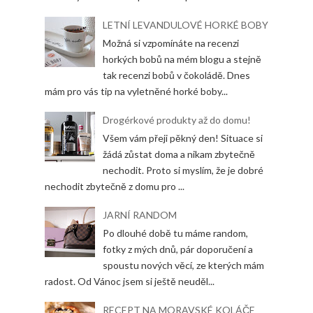
LETNÍ LEVANDULOVÉ HORKÉ BOBY
Možná si vzpomínáte na recenzi
horkých bobů na mém blogu a stejně
tak recenzi bobů v čokoládě. Dnes
mám pro vás tip na vyletněné horké boby...
Drogérkové produkty až do domu!
Všem vám přeji pěkný den! Situace si
žádá zůstat doma a nikam zbytečně
nechodit. Proto si myslím, že je dobré
nechodit zbytečně z domu pro ...
JARNÍ RANDOM
Po dlouhé době tu máme random,
fotky z mých dnů, pár doporučení a
spoustu nových věcí, ze kterých mám
radost. Od Vánoc jsem si ještě neuděl...
RECEPT NA MORAVSKÉ KOLÁČE