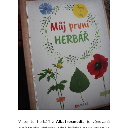
V tomto herbáři z
Albatrosmedia
je věnovaná
dvojstránka vždycky jedné květině nebo stromku,