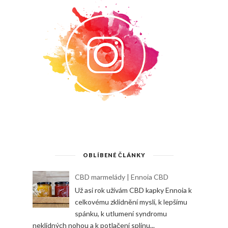
OBLÍBENÉ ČLÁNKY
CBD marmelády | Ennoia CBD
Už asi rok užívám CBD kapky Ennoia k
celkovému zklidnění mysli, k lepšímu
spánku, k utlumení syndromu
neklidných nohou a k potlačení splínu...