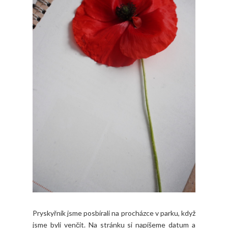
Pryskyřník jsme posbírali na procházce v parku, když
jsme byli venčit. Na stránku si napíšeme datum a