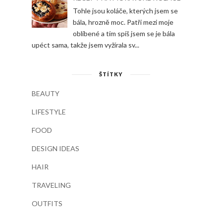
Tohle jsou koláče, kterých jsem se
bála, hrozně moc. Patří mezi moje
oblíbené a tím spíš jsem se je bála
upéct sama, takže jsem vyžírala sv...
ŠTÍTKY
BEAUTY
LIFESTYLE
FOOD
DESIGN IDEAS
HAIR
TRAVELING
OUTFITS