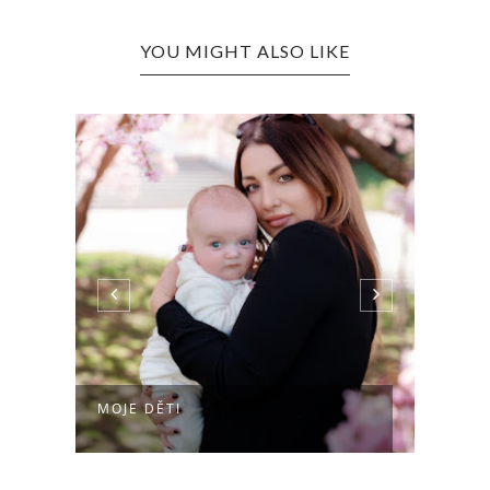
YOU MIGHT ALSO LIKE
MOJE DĚTI
15 &