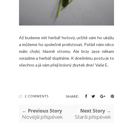
Až budeme mít herbář hotový, určitě vám ho ukážu
a můžeme ho společně prolistovat. Pořád nám něco
málo chybí, hlavně stromy. Ale brzy zase někam
vyrazíme a herbář doplníme. K dnešnímu postu je to
všechno a já vám přeji krásný zbytek dne! Vaše E.
2 COMMENTS
SHARE:
← Previous Story
Next Story →
Novější příspěvek
Starší příspěvek