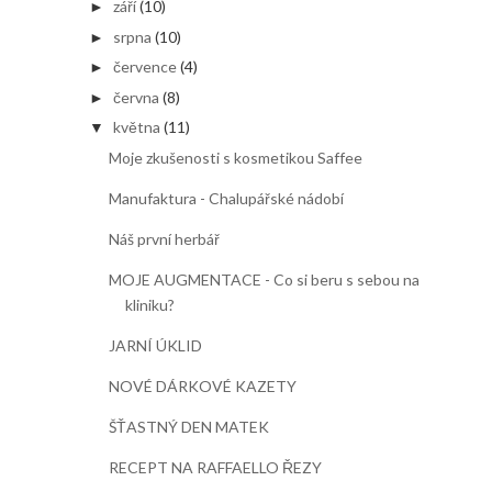
září
(10)
►
srpna
(10)
►
července
(4)
►
června
(8)
►
května
(11)
▼
Moje zkušenosti s kosmetikou Saffee
Manufaktura - Chalupářské nádobí
Náš první herbář
MOJE AUGMENTACE - Co si beru s sebou na
kliniku?
JARNÍ ÚKLID
NOVÉ DÁRKOVÉ KAZETY
ŠŤASTNÝ DEN MATEK
RECEPT NA RAFFAELLO ŘEZY