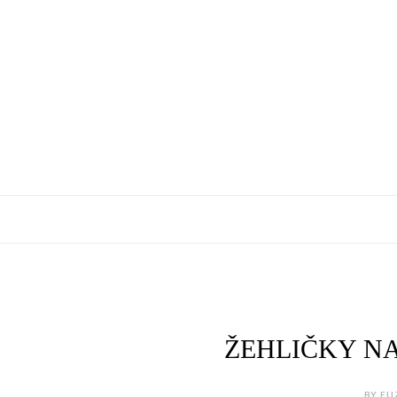
ŽEHLIČKY N
BY ELI