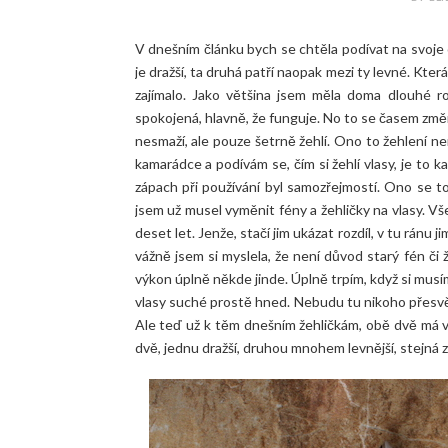
V dnešním článku bych se chtěla podívat na svoje
je dražší, ta druhá patří naopak mezi ty levné. Kter
zajímalo. Jako většina jsem měla doma dlouhé rok
spokojená, hlavně, že funguje. No to se časem změni
nesmaží, ale pouze šetrně žehlí. Ono to žehlení ne
kamarádce a podívám se, čím si žehlí vlasy, je to kat
zápach při používání byl samozřejmostí. Ono se 
jsem už musel vyměnit fény a žehličky na vlasy. Vše
deset let. Jenže, stačí jim ukázat rozdíl, v tu ránu j
vážně jsem si myslela, že není důvod starý fén či 
výkon úplně někde jinde. Úplně trpím, když si mu
vlasy suché prostě hned. Nebudu tu nikoho přesvěd
Ale teď už k těm dnešním žehličkám, obě dvě má 
dvě, jednu dražší, druhou mnohem levnější, stejná z