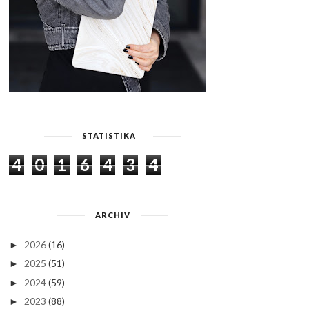
STATISTIKA
4
0
1
6
4
3
4
ARCHIV
2026
(16)
►
2025
(51)
►
2024
(59)
►
2023
(88)
►