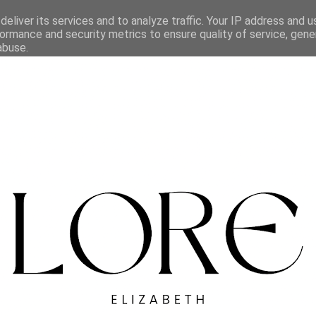
eliver its services and to analyze traffic. Your IP address and 
ormance and security metrics to ensure quality of service, gen
abuse.