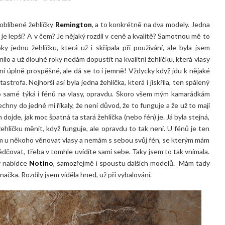
 oblíbené žehličky
Remington
, a to konkrétně na dva modely. Jedna
á je lepší? A v čem? Je nějaký rozdíl v ceně a kvalitě? Samotnou mě to
y jednu žehličku, která už i skřípala při používání, ale byla jsem
lo a už dlouhé roky nedám dopustit na kvalitní žehličku, která vlasy
ní úplně prospěšné, ale dá se to i jemně! Vždycky když jdu k nějaké
astrofa. Nejhorší asi byla jedna žehlička, která i jiskřila, ten spálený
to samé týká i fénů na vlasy, opravdu. Skoro všem mým kamarádkám
chny do jedné mi říkaly, že není důvod, že to funguje a že už to mají
im dojde, jak moc špatná ta stará žehlička (nebo fén) je. Já byla stejná,
žehličku měnit, když funguje, ale opravdu to tak není. U fénů je ten
sím u někoho věnovat vlasy a nemám s sebou svůj fén, se kterým mám
čovat, třeba v tomhle uvidíte sami sebe. Taky jsem to tak vnímala.
v nabídce
Notino
, samozřejmě i spoustu dalších modelů. Mám tady
načka. Rozdíly jsem viděla hned, už při vybalování.