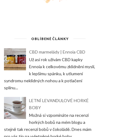
OBLÍBENÉ ČLÁNKY
CBD marmelády | Ennoia CBD
Už asi rok užívám CBD kapky
Ennoia k celkovému zklidnění mysli,
k lepšímu spánku, k utlumení
syndromu neklidných nohou a k potlačení
splínu...
LETNÍ LEVANDULOVÉ HORKÉ
BOBY
Možná si vzpomínáte na recenzi
horkých bobů na mém blogu a
stejně tak recenzi bobů v čokoládě. Dnes mám
pro vás tip na vyletněné horké boby...