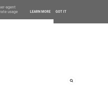
user-agent
erate usage
LEARN MORE
GOT IT