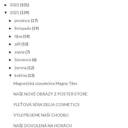
2022
(101)
►
2021
(139)
▼
prosince
(17)
►
listopadu
(19)
►
října
(14)
►
září
(10)
►
srpna
(7)
►
července
(6)
►
června
(12)
►
května
(13)
▼
Magnetická stavebnice Magna Tiles
NAŠE NOVÉ OBRAZY Z POSTER STORE
PLEŤOVÁ SÉRA DELIA COSMETICS
VYLEPŠUJEME NAŠI CHODBU
NAŠE DOVOLENÁ NA HORÁCH