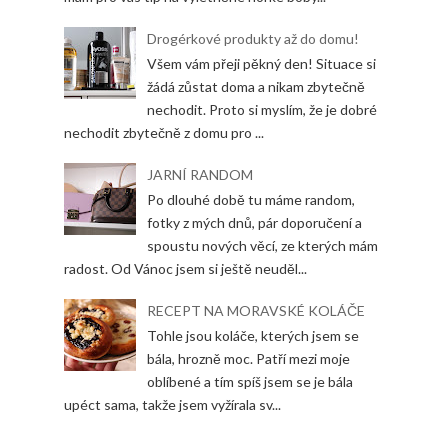
Drogérkové produkty až do domu!
Všem vám přeji pěkný den! Situace si
žádá zůstat doma a nikam zbytečně
nechodit. Proto si myslím, že je dobré
nechodit zbytečně z domu pro ...
JARNÍ RANDOM
Po dlouhé době tu máme random,
fotky z mých dnů, pár doporučení a
spoustu nových věcí, ze kterých mám
radost. Od Vánoc jsem si ještě neuděl...
RECEPT NA MORAVSKÉ KOLÁČE
Tohle jsou koláče, kterých jsem se
bála, hrozně moc. Patří mezi moje
oblíbené a tím spíš jsem se je bála
upéct sama, takže jsem vyžírala sv...