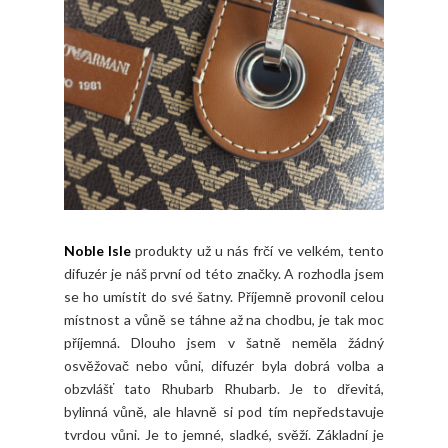
Noble Isle
produkty už u nás frčí ve velkém, tento
difuzér je náš první od této značky. A rozhodla jsem
se ho umístit do své šatny. Příjemně provonil celou
místnost a vůně se táhne až na chodbu, je tak moc
příjemná. Dlouho jsem v šatně neměla žádný
osvěžovač nebo vůni, difuzér byla dobrá volba a
obzvlášť tato Rhubarb Rhubarb. Je to dřevitá,
bylinná vůně, ale hlavně si pod tím nepředstavuje
tvrdou vůni. Je to jemné, sladké, svěží. Základní je