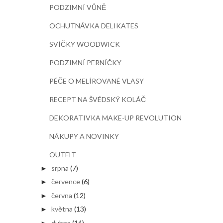
PODZIMNÍ VŮNĚ
OCHUTNÁVKA DELIKATES
SVÍČKY WOODWICK
PODZIMNÍ PERNÍČKY
PÉČE O MELÍROVANÉ VLASY
RECEPT NA ŠVÉDSKÝ KOLÁČ
DEKORATIVKA MAKE-UP REVOLUTION
NÁKUPY A NOVINKY
OUTFIT
srpna
(7)
►
července
(6)
►
června
(12)
►
května
(13)
►
dubna
(14)
►