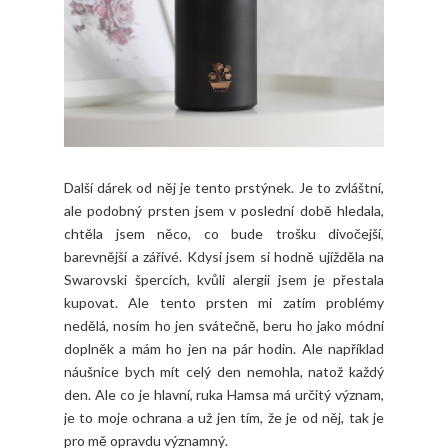
Další dárek od něj je tento prstýnek. Je to zvláštní,
ale podobný prsten jsem v poslední době hledala,
chtěla jsem něco, co bude trošku divočejší,
barevnější a zářivé. Kdysi jsem si hodně ujížděla na
Swarovski špercích, kvůli alergii jsem je přestala
kupovat. Ale tento prsten mi zatím problémy
nedělá, nosím ho jen svátečně, beru ho jako módní
doplněk a mám ho jen na pár hodin. Ale například
náušnice bych mít celý den nemohla, natož každý
den. Ale co je hlavní, ruka Hamsa má určitý význam,
je to moje ochrana a už jen tím, že je od něj, tak je
pro mě opravdu významný.