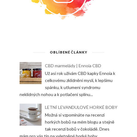
OBLÍBENÉ ČLÁNKY
CBD marmelády | Ennoia CBD
Už asi rok užívám CBD kapky Ennoia k
celkovému zklidnění mysli, k lepšímu
spánku, k utlumení syndromu
neklidných nohou a k potlačení splínu...
LETNÍ LEVANDULOVÉ HORKÉ BOBY
Možná si vzpomínáte na recenzi
horkých bobů na mém blogu a stejně
tak recenzi bobů v čokoládě. Dnes
mám pro vás tip na vyletněné horké boby...