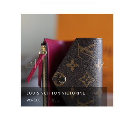
LOUIS VUITTON NEVERFULL PM |
RAN
DAMIER...