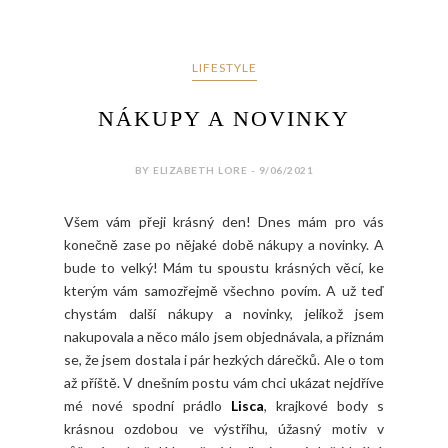
LIFESTYLE
NÁKUPY A NOVINKY
BY ELIZABETH LORE - 9/06/2021
Všem vám přeji krásný den! Dnes mám pro vás
konečně zase po nějaké době nákupy a novinky. A
bude to velký! Mám tu spoustu krásných věcí, ke
kterým vám samozřejmě všechno povím. A už teď
chystám další nákupy a novinky, jelikož jsem
nakupovala a něco málo jsem objednávala, a přiznám
se, že jsem dostala i pár hezkých dárečků. Ale o tom
až příště. V dnešním postu vám chci ukázat nejdříve
mé nové spodní prádlo
Lisca
, krajkové body s
krásnou ozdobou ve výstřihu, úžasný motiv v