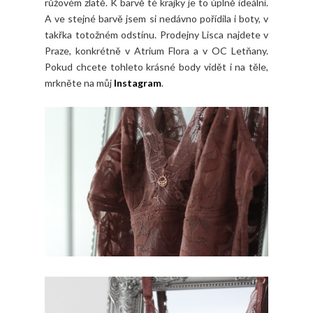
růžovém zlatě. K barvě té krajky je to úplně ideální.
A ve stejné barvě jsem si nedávno pořídila i boty, v
takřka totožném odstínu. Prodejny Lisca najdete v
Praze, konkrétně v Atrium Flora a v OC Letňany.
Pokud chcete tohleto krásné body vidět i na těle,
mrkněte na můj
Instagram
.