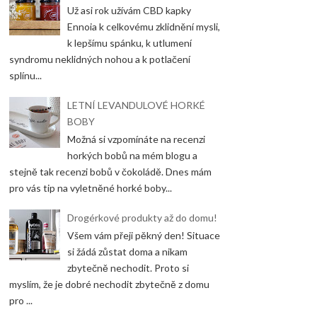
Už asi rok užívám CBD kapky
Ennoia k celkovému zklidnění mysli,
k lepšímu spánku, k utlumení
syndromu neklidných nohou a k potlačení
splínu...
LETNÍ LEVANDULOVÉ HORKÉ
BOBY
Možná si vzpomínáte na recenzi
horkých bobů na mém blogu a
stejně tak recenzi bobů v čokoládě. Dnes mám
pro vás tip na vyletněné horké boby...
Drogérkové produkty až do domu!
Všem vám přeji pěkný den! Situace
si žádá zůstat doma a nikam
zbytečně nechodit. Proto si
myslím, že je dobré nechodit zbytečně z domu
pro ...