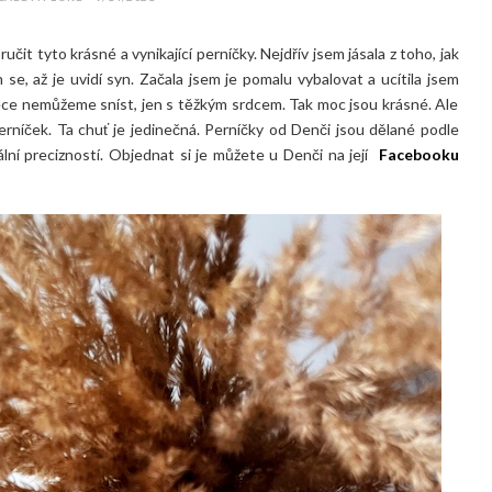
t tyto krásné a vynikající perníčky. Nejdřív jsem jásala z toho, jak
 se, až je uvidí syn. Začala jsem je pomalu vybalovat a ucítila jsem
 přece nemůžeme sníst, jen s těžkým srdcem. Tak moc jsou krásné. Ale
 perníček. Ta chuť je jedinečná. Perníčky od Denči jsou dělané podle
lní precizností. Objednat si je můžete u Denči na její
Facebooku