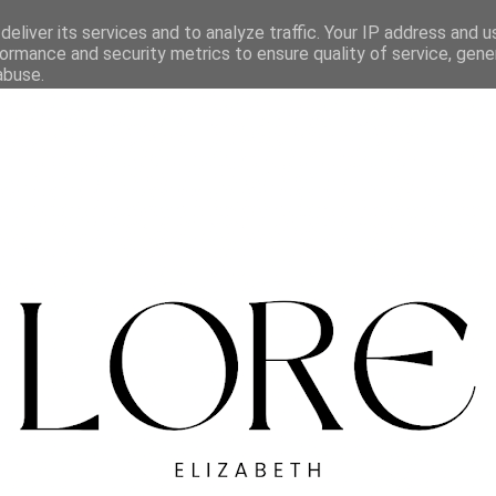
eliver its services and to analyze traffic. Your IP address and 
ormance and security metrics to ensure quality of service, gen
abuse.