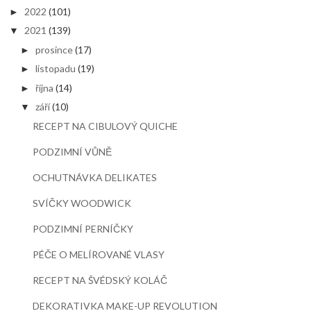
2022
(101)
►
2021
(139)
▼
prosince
(17)
►
listopadu
(19)
►
října
(14)
►
září
(10)
▼
RECEPT NA CIBULOVÝ QUICHE
PODZIMNÍ VŮNĚ
OCHUTNÁVKA DELIKATES
SVÍČKY WOODWICK
PODZIMNÍ PERNÍČKY
PÉČE O MELÍROVANÉ VLASY
RECEPT NA ŠVÉDSKÝ KOLÁČ
DEKORATIVKA MAKE-UP REVOLUTION