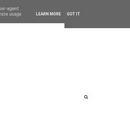
user-agent
erate usage
LEARN MORE
GOT IT