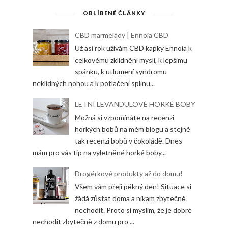
OBLÍBENÉ ČLÁNKY
CBD marmelády | Ennoia CBD
Už asi rok užívám CBD kapky Ennoia k
celkovému zklidnění mysli, k lepšímu
spánku, k utlumení syndromu
neklidných nohou a k potlačení splínu...
LETNÍ LEVANDULOVÉ HORKÉ BOBY
Možná si vzpomínáte na recenzi
horkých bobů na mém blogu a stejně
tak recenzi bobů v čokoládě. Dnes
mám pro vás tip na vyletněné horké boby...
Drogérkové produkty až do domu!
Všem vám přeji pěkný den! Situace si
žádá zůstat doma a nikam zbytečně
nechodit. Proto si myslím, že je dobré
nechodit zbytečně z domu pro ...