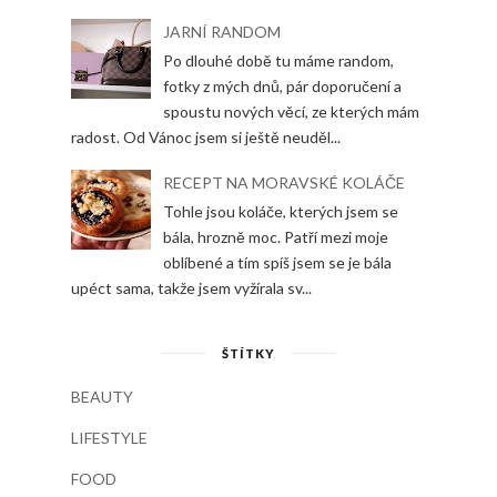
JARNÍ RANDOM
Po dlouhé době tu máme random,
fotky z mých dnů, pár doporučení a
spoustu nových věcí, ze kterých mám
radost. Od Vánoc jsem si ještě neuděl...
RECEPT NA MORAVSKÉ KOLÁČE
Tohle jsou koláče, kterých jsem se
bála, hrozně moc. Patří mezi moje
oblíbené a tím spíš jsem se je bála
upéct sama, takže jsem vyžírala sv...
ŠTÍTKY
BEAUTY
LIFESTYLE
FOOD