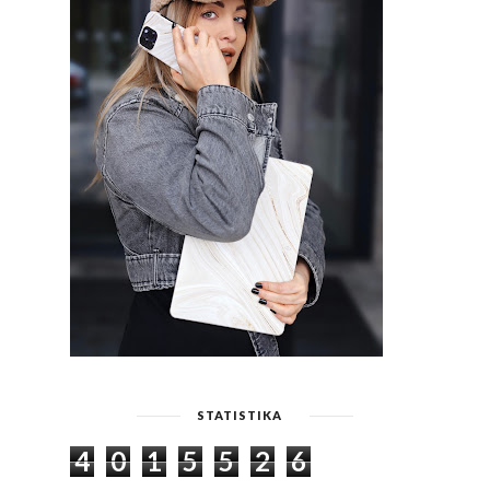
STATISTIKA
4
0
1
5
5
2
6