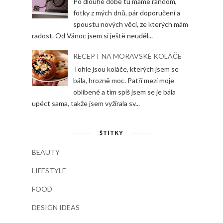
Po dlouhé době tu máme random,
fotky z mých dnů, pár doporučení a
spoustu nových věcí, ze kterých mám
radost. Od Vánoc jsem si ještě neuděl...
RECEPT NA MORAVSKÉ KOLÁČE
Tohle jsou koláče, kterých jsem se
bála, hrozně moc. Patří mezi moje
oblíbené a tím spíš jsem se je bála
upéct sama, takže jsem vyžírala sv...
ŠTÍTKY
BEAUTY
LIFESTYLE
FOOD
DESIGN IDEAS