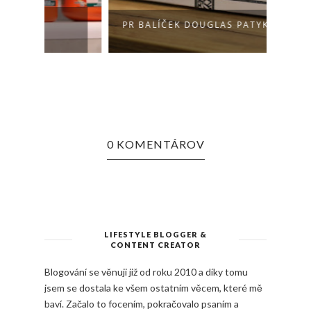
PR BALÍČEK DOUGLAS PATYKA
VOLÁ
0 KOMENTÁROV
LIFESTYLE BLOGGER &
CONTENT CREATOR
Blogování se věnuji již od roku 2010 a díky tomu
jsem se dostala ke všem ostatním věcem, které mě
baví. Začalo to focením, pokračovalo psaním a