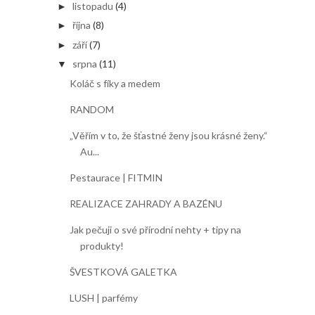
listopadu
(4)
►
října
(8)
►
září
(7)
►
srpna
(11)
▼
Koláč s fíky a medem
RANDOM
„Věřím v to, že šťastné ženy jsou krásné ženy.“
Au...
Pestaurace | FITMIN
REALIZACE ZAHRADY A BAZÉNU
Jak pečuji o své přírodní nehty + tipy na
produkty!
ŠVESTKOVÁ GALETKA
LUSH | parfémy