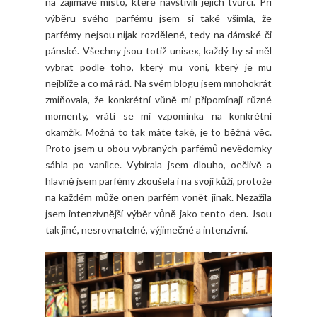
na zajímavé místo, které navštívili jejich tvůrci. Při
výběru svého parfému jsem si také všimla, že
parfémy nejsou nijak rozdělené, tedy na dámské či
pánské. Všechny jsou totiž unisex, každý by si měl
vybrat podle toho, který mu voní, který je mu
nejblíže a co má rád. Na svém blogu jsem mnohokrát
zmiňovala, že konkrétní vůně mi připomínají různé
momenty, vrátí se mi vzpomínka na konkrétní
okamžik. Možná to tak máte také, je to běžná věc.
Proto jsem u obou vybraných parfémů nevědomky
sáhla po vanilce. Vybírala jsem dlouho, oečlivě a
hlavně jsem parfémy zkoušela i na svoji kůži, protože
na každém může onen parfém vonět jinak. Nezažila
jsem intenzivnější výběr vůně jako tento den. Jsou
tak jiné, nesrovnatelné, výjimečné a intenzivní.