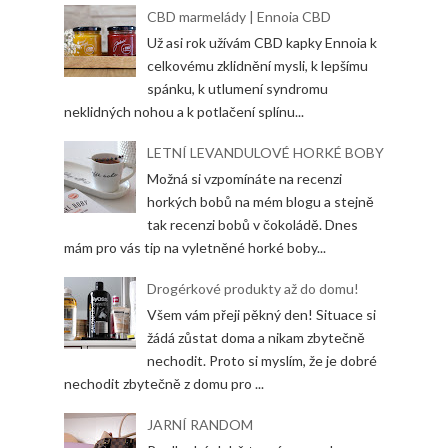
CBD marmelády | Ennoia CBD
Už asi rok užívám CBD kapky Ennoia k
celkovému zklidnění mysli, k lepšímu
spánku, k utlumení syndromu
neklidných nohou a k potlačení splínu...
LETNÍ LEVANDULOVÉ HORKÉ BOBY
Možná si vzpomínáte na recenzi
horkých bobů na mém blogu a stejně
tak recenzi bobů v čokoládě. Dnes
mám pro vás tip na vyletněné horké boby...
Drogérkové produkty až do domu!
Všem vám přeji pěkný den! Situace si
žádá zůstat doma a nikam zbytečně
nechodit. Proto si myslím, že je dobré
nechodit zbytečně z domu pro ...
JARNÍ RANDOM