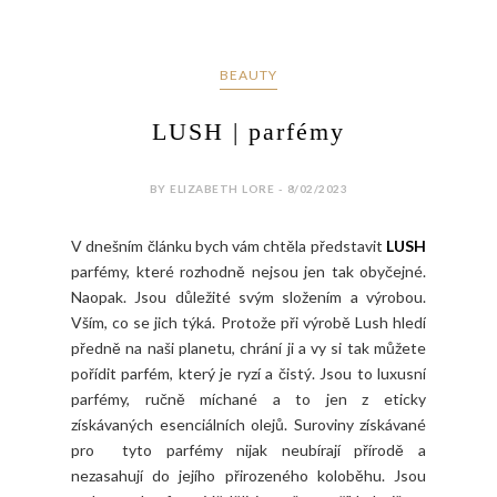
BEAUTY
LUSH | parfémy
BY ELIZABETH LORE - 8/02/2023
V dnešním článku bych vám chtěla představit
LUSH
parfémy, které rozhodně nejsou jen tak obyčejné.
Naopak. Jsou důležité svým složením a výrobou.
Vším, co se jich týká. Protože při výrobě Lush hledí
předně na naši planetu, chrání ji a vy si tak můžete
pořídit parfém, který je ryzí a čistý. Jsou to luxusní
parfémy, ručně míchané a to jen z eticky
získávaných esenciálních olejů. Suroviny získávané
pro tyto parfémy nijak neubírají přírodě a
nezasahují do jejího přirozeného koloběhu. Jsou