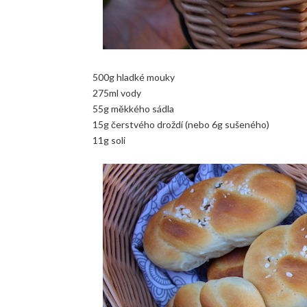
500g hladké mouky
275ml vody
55g měkkého sádla
15g čerstvého droždí (nebo 6g sušeného)
11g soli