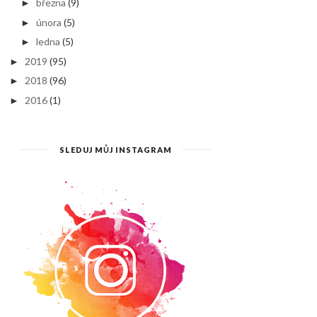
března
(9)
►
února
(5)
►
ledna
(5)
►
2019
(95)
►
2018
(96)
►
2016
(1)
►
SLEDUJ MŮJ INSTAGRAM