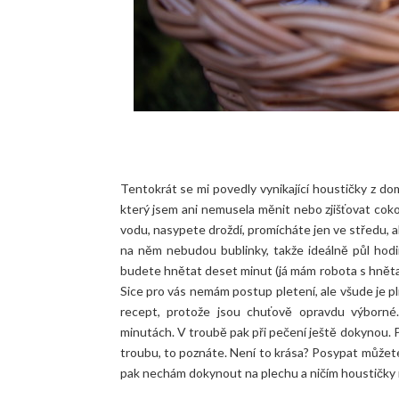
Tentokrát se mi povedly vynikající houstičky z dom
který jsem ani nemusela měnit nebo zjišťovat cokol
vodu, nasypete droždí, promícháte jen ve středu, a
na něm nebudou bublinky, takže ideálně půl hodin
budete hnětat deset minut (já mám robota s hněta
Sice pro vás nemám postup pletení, ale všude je pln
recept, protože jsou chuťově opravdu výborné. 
minutách. V troubě pak při pečení ještě dokynou. 
troubu, to poznáte. Není to krása? Posypat můžete
pak nechám dokynout na plechu a ničím houstičky