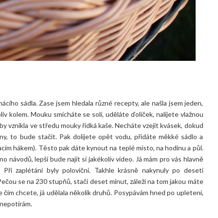
ácího sádla. Zase jsem hledala různé recepty, ale našla jsem jeden,
iv kolem. Mouku smícháte se solí, uděláte ďolíček, nalijete vlažnou
by vznikla ve středu mouky řídká kaše. Necháte vzejít kvásek, dokud
y, to bude stačit. Pak dolijete opět vodu, přidáte měkké sádlo a
cím hákem). Těsto pak dáte kynout na teplé místo, na hodinu a půl.
o návodů, lepší bude najít si jakékoliv video. Já mám pro vás hlavně
Při zaplétání byly poloviční. Takhle krásně nakynuly po deseti
Pečou se na 230 stupňů, stačí deset minut, záleží na tom jakou máte
 čím chcete, já udělala několik druhů. Posypávám hned po upletení,
 nepotírám.