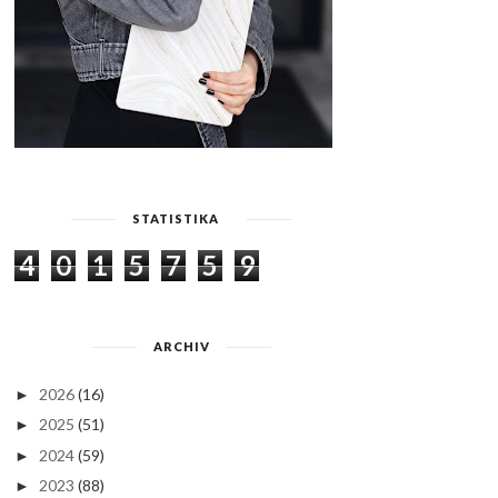
STATISTIKA
4
0
1
5
7
5
9
ARCHIV
2026
(16)
►
2025
(51)
►
2024
(59)
►
2023
(88)
►