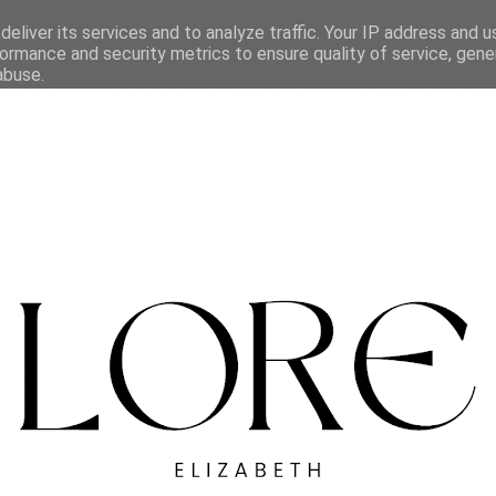
eliver its services and to analyze traffic. Your IP address and 
ormance and security metrics to ensure quality of service, gen
abuse.