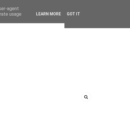
user-agent
erate usage
LEARN MORE
GOT IT