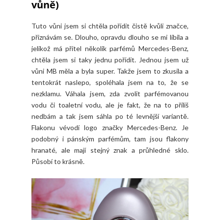
vůně)
Tuto vůni jsem si chtěla pořídit čistě kvůli značce,
přiznávám se. Dlouho, opravdu dlouho se mi líbila a
jelikož má přítel několik parfémů Mercedes-Benz,
chtěla jsem si taky jednu pořídit. Jednou jsem už
vůni MB měla a byla super. Takže jsem to zkusila a
tentokrát naslepo, spoléhala jsem na to, že se
nezklamu. Váhala jsem, zda zvolit parfémovanou
vodu či toaletní vodu, ale je fakt, že na to příliš
nedbám a tak jsem sáhla po té levnější variantě.
Flakonu vévodí logo značky Mercedes-Benz. Je
podobný i pánským parfémům, tam jsou flakony
hranaté, ale mají stejný znak a průhledné sklo.
Působí to krásně.