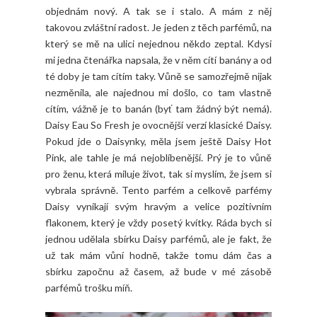
objednám nový. A tak se i stalo. A mám z něj
takovou zvláštní radost. Je jeden z těch parfémů, na
který se mě na ulici nejednou někdo zeptal. Kdysi
mi jedna čtenářka napsala, že v něm cítí banány a od
té doby je tam cítím taky. Vůně se samozřejmě nijak
nezměnila, ale najednou mi došlo, co tam vlastně
cítím, vážně je to banán (byť tam žádný být nemá).
Daisy Eau So Fresh je ovocnější verzí klasické Daisy.
Pokud jde o Daisynky, měla jsem ještě Daisy Hot
Pink, ale tahle je má nejoblíbenější. Prý je to vůně
pro ženu, která miluje život, tak si myslím, že jsem si
vybrala správně. Tento parfém a celkově parfémy
Daisy vynikají svým hravým a velice pozitivním
flakonem, který je vždy posetý kvítky. Ráda bych si
jednou udělala sbírku Daisy parfémů, ale je fakt, že
už tak mám vůní hodně, takže tomu dám čas a
sbírku započnu až časem, až bude v mé zásobě
parfémů trošku míň.