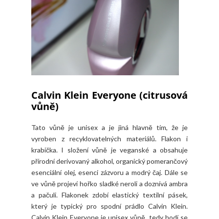
Calvin Klein Everyone (citrusová
vůně)
Tato vůně je unisex a je jiná hlavně tím, že je
vyroben z recyklovatelných materiálů. Flakon i
krabička. I složení vůně je veganské a obsahuje
přírodní derivovaný alkohol, organický pomerančový
esenciální olej, esenci zázvoru a modrý čaj. Dále se
ve vůně projeví hořko sladké neroli a doznívá ambra
a pačuli. Flakonek zdobí elastický textilní pásek,
který je typický pro spodní prádlo Calvin Klein.
Calvin Klein Everyone je unisex vůně, tedy hodí se