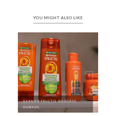
YOU MIGHT ALSO LIKE
GARNIER FRUCTIS GOODBYE
PR B
DAMAGE