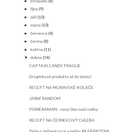
listopadu
(8)
►
října
(9)
►
září
(10)
►
srpna
(10)
►
července
(4)
►
června
(8)
►
května
(11)
►
dubna
(14)
▼
CAPTAIN CANDY PRAGUE
Drogérkové produkty až do domu!
RECEPT NA MORAVSKÉ KOLÁČE
JARNÍ RANDOM
POMERANIAN - nový člen naší rodiny
RECEPT NA ČESNEKOVÝ CHLEBA
Péče o zničené ruce a nehty #KARANTENA