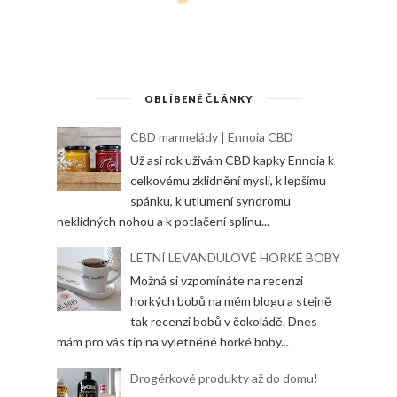
OBLÍBENÉ ČLÁNKY
CBD marmelády | Ennoia CBD
Už asi rok užívám CBD kapky Ennoia k
celkovému zklidnění mysli, k lepšímu
spánku, k utlumení syndromu
neklidných nohou a k potlačení splínu...
LETNÍ LEVANDULOVÉ HORKÉ BOBY
Možná si vzpomínáte na recenzi
horkých bobů na mém blogu a stejně
tak recenzi bobů v čokoládě. Dnes
mám pro vás tip na vyletněné horké boby...
Drogérkové produkty až do domu!