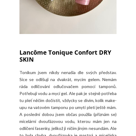
Lancôme Tonique Confort DRY
SKIN
Tonikum jsem nikdy nenašla dle svých představ.
Sice se odlišují na dvakrát, mycím gelem. Nemám
ráda odličování odlučovačem pomocí tamponů.
Potřebuji vodu a mycí gel. Ale pak je stejně potřeba
tu pleť něčím dočistit, vždycky se divím, kolik make-
upu na vatovém tamponu po umytí pleti ještě mám.
A poslední dobou jsem občas použila (přiznám se)
micelární dvoufázovou vodu, kterou mám jen na
odlíčení řasenky, jelikož ji ničím jiným nesundám. Ale
to byla chyba, dvoufázovka je mastná a micelárka