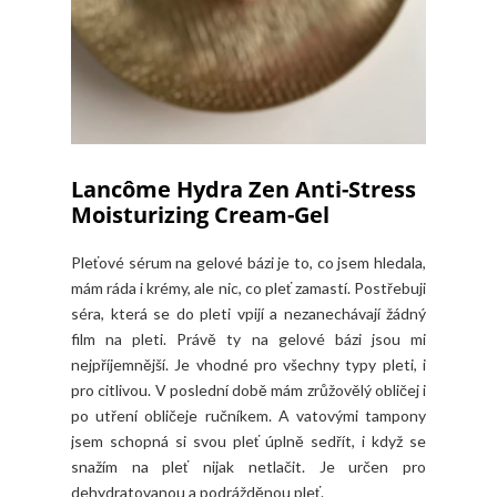
Lancôme Hydra Zen Anti-Stress
Moisturizing Cream-Gel
Pleťové sérum na gelové bázi je to, co jsem hledala,
mám ráda i krémy, ale nic, co pleť zamastí. Postřebuji
séra, která se do pleti vpijí a nezanechávají žádný
film na pleti. Právě ty na gelové bázi jsou mi
nejpříjemnější. Je vhodné pro všechny typy pleti, i
pro citlivou. V poslední době mám zrůžovělý obličej i
po utření obličeje ručníkem. A vatovými tampony
jsem schopná si svou pleť úplně sedřít, i když se
snažím na pleť nijak netlačit. Je určen pro
dehydratovanou a podrážděnou pleť.