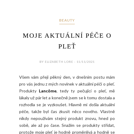
BEAUTY
MOJE AKTUÁLNÍ PÉČE O
PLEŤ
BY ELIZABETH LORE - 11/11/2021
Všem vám přeji pěkný den, v dnešním postu mám
pro vás jednu z mých novinek v aktuální péči o pleť.
Produkty
Lancôme
, tedy ty pečující o pleť, mě
lákaly už pár let a konečně jsem se k tomu dostala a
rozhodla se je vyzkoušet. Hlavně mi došla aktuální
péče, takže byl čas zkusit něco nového. Vlastně
nikdy nepoužívám stejný produkt znovu, hned po
sobě, ale až po čase. Snažím se produkty střídat,
protože moje pleť je hodně proměnlivá a hodně se