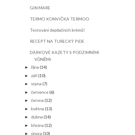
GIN MARE
TERMO KONVIČKA TERMOO
Testování depilačních krémů!
RECEPT NA TURECKÝ PIDE
DÁRKOVÉ KAZETY S PODZIMNÍMI
VŮNĚMI
října
(14)
►
září
(10)
►
srpna
(7)
►
července
(6)
►
června
(12)
►
května
(13)
►
dubna
(14)
►
března
(12)
►
února
(10)
►