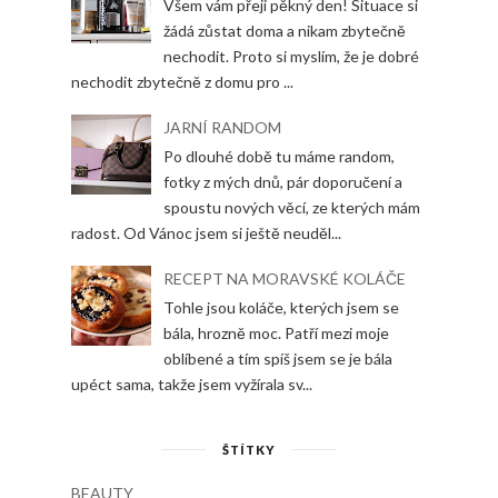
Všem vám přeji pěkný den! Situace si
žádá zůstat doma a nikam zbytečně
nechodit. Proto si myslím, že je dobré
nechodit zbytečně z domu pro ...
JARNÍ RANDOM
Po dlouhé době tu máme random,
fotky z mých dnů, pár doporučení a
spoustu nových věcí, ze kterých mám
radost. Od Vánoc jsem si ještě neuděl...
RECEPT NA MORAVSKÉ KOLÁČE
Tohle jsou koláče, kterých jsem se
bála, hrozně moc. Patří mezi moje
oblíbené a tím spíš jsem se je bála
upéct sama, takže jsem vyžírala sv...
ŠTÍTKY
BEAUTY