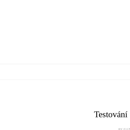
Testování
BY ELI