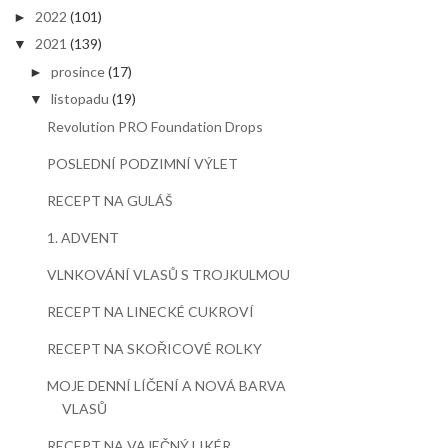
2022
(101)
►
2021
(139)
▼
prosince
(17)
►
listopadu
(19)
▼
Revolution PRO Foundation Drops
POSLEDNÍ PODZIMNÍ VÝLET
RECEPT NA GULÁŠ
1. ADVENT
VLNKOVÁNÍ VLASŮ S TROJKULMOU
RECEPT NA LINECKÉ CUKROVÍ
RECEPT NA SKOŘICOVÉ ROLKY
MOJE DENNÍ LÍČENÍ A NOVÁ BARVA
VLASŮ
RECEPT NA VAJEČNÝ LIKÉR