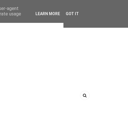
user-agent
erate usage
LEARN MORE
GOT IT