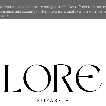
eliver its services and to analyze traffic. Your IP address and 
ormance and security metrics to ensure quality of service, gen
abuse.