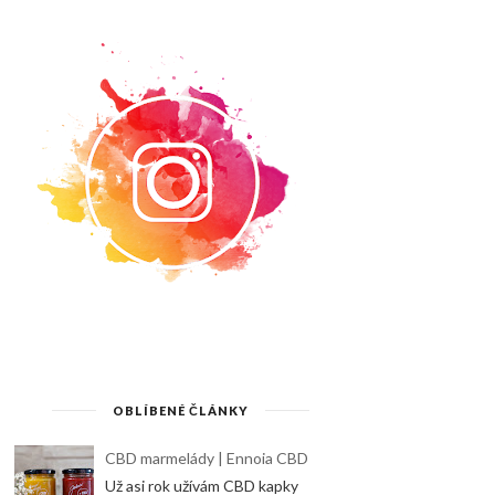
OBLÍBENÉ ČLÁNKY
CBD marmelády | Ennoia CBD
Už asi rok užívám CBD kapky