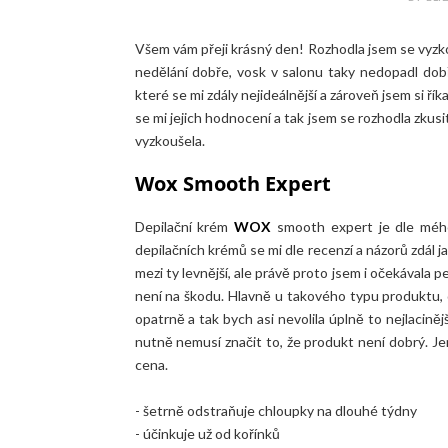
Všem vám přeji krásný den! Rozhodla jsem se vyzko
nedělání dobře, vosk v salonu taky nedopadl dobř
které se mi zdály nejideálnější a zároveň jsem si říkal
se mi jejich hodnocení a tak jsem se rozhodla zkusi
vyzkoušela.
Wox Smooth Expert
Depilační krém
WOX
smooth expert je dle méh
depilačních krémů se mi dle recenzí a názorů zdál j
mezi ty levnější, ale právě proto jsem i očekávala pe
není na škodu. Hlavně u takového typu produktu, de
opatrně a tak bych asi nevolila úplně to nejlacin
nutně nemusí značit to, že produkt není dobrý. J
cena.
- šetrně odstraňuje chloupky na dlouhé týdny
- účinkuje už od kořínků