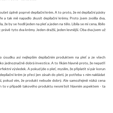
ušet úplně poprvé depilační krém. A to proto, že mi depilační pásky
e a tak mě napadlo zkusit depilační krémy. Proto jsem zvolila dva,
a, že by se hodil jeden na pleť a jeden na tělo. Líbila se mi cena, líbilo
t právě tyto dva krémy. Jeden dražší, jeden levnější. Oba dva jsem už
o úsudku asi nejlepším depilačním produktem na pleť a ze všech
ako jednoznačně dobrá investice. A to říkám hlavně proto, že nepatří
rfektní výsledek. A pokud jde o pleť, myslím, že připlatit si pár korun
pilační krém je přeci jen zásah do pleti, je potřeba s ním nakládat
ější, pokud vím, že produkt nebude dobrý. Ale samozřejmě nízká cena
en to v případě takového produktu nesmí být hlavním aspektem - ta