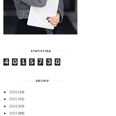
STATISTIKA
4
0
1
5
7
3
0
ARCHIV
2026
(16)
►
2025
(51)
►
2024
(59)
►
2023
(88)
►