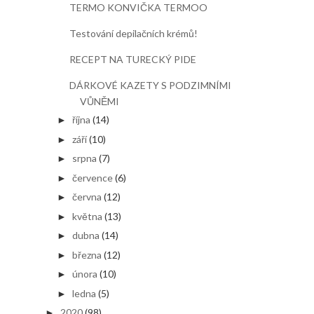
TERMO KONVIČKA TERMOO
Testování depilačních krémů!
RECEPT NA TURECKÝ PIDE
DÁRKOVÉ KAZETY S PODZIMNÍMI
VŮNĚMI
října
(14)
►
září
(10)
►
srpna
(7)
►
července
(6)
►
června
(12)
►
května
(13)
►
dubna
(14)
►
března
(12)
►
února
(10)
►
ledna
(5)
►
2020
(98)
►