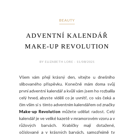
BEAUTY
ADVENTNÍ KALENDÁŘ
MAKE-UP REVOLUTION
BY ELIZABETH LORE - 11/08/2021
Všem vám přeji krásný den, vítejte u dnešního
slibovaného příspěvku. Konečně mám doma svůj
první adventní kalendář a kvůli vám jsem ho rozbalila
celý hned, abyste viděli co je uvnitř, co vás čeká a
čím vším si s tímto adventním kalendářem od značky
Make-up Revolution
můžete udělat radost. Celý
kalendář je ve veliké kazetě v mramorovém vzoru a v
růžových barvách. Krabičky mají dotažené,
očíslované a v krásných barvách, samozřejmě ty