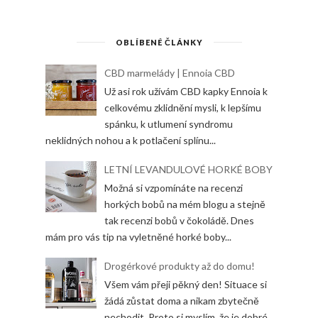
OBLÍBENÉ ČLÁNKY
CBD marmelády | Ennoia CBD
Už asi rok užívám CBD kapky Ennoia k
celkovému zklidnění mysli, k lepšímu
spánku, k utlumení syndromu
neklidných nohou a k potlačení splínu...
LETNÍ LEVANDULOVÉ HORKÉ BOBY
Možná si vzpomínáte na recenzi
horkých bobů na mém blogu a stejně
tak recenzi bobů v čokoládě. Dnes
mám pro vás tip na vyletněné horké boby...
Drogérkové produkty až do domu!
Všem vám přeji pěkný den! Situace si
žádá zůstat doma a nikam zbytečně
nechodit. Proto si myslím, že je dobré