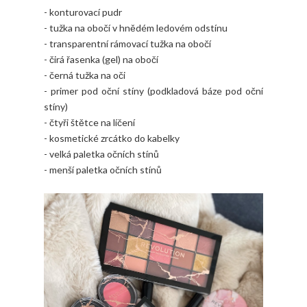
- konturovací pudr
- tužka na obočí v hnědém ledovém odstínu
- transparentní rámovací tužka na obočí
- čirá řasenka (gel) na obočí
- černá tužka na oči
- primer pod oční stíny (podkladová báze pod oční
stíny)
- čtyři štětce na líčení
- kosmetické zrcátko do kabelky
- velká paletka očních stínů
- menší paletka očních stínů