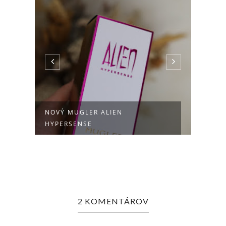
H
NOVÝ MUGLER ALIEN
NOVÝ
HYPERSENSE
L'EAU
2 KOMENTÁROV