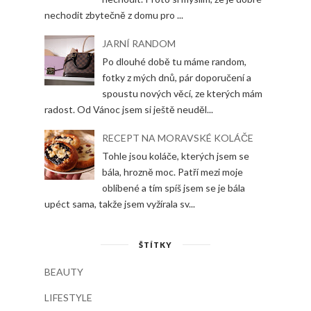
nechodit zbytečně z domu pro ...
JARNÍ RANDOM
Po dlouhé době tu máme random,
fotky z mých dnů, pár doporučení a
spoustu nových věcí, ze kterých mám
radost. Od Vánoc jsem si ještě neuděl...
RECEPT NA MORAVSKÉ KOLÁČE
Tohle jsou koláče, kterých jsem se
bála, hrozně moc. Patří mezi moje
oblíbené a tím spíš jsem se je bála
upéct sama, takže jsem vyžírala sv...
ŠTÍTKY
BEAUTY
LIFESTYLE