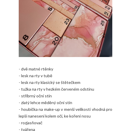
- dvě matné rtěnky
- lesk na rty v tubě
- lesk na rty klasický se štětečkem
- tužka na rty v hezkém červeném odstínu
- stříbrný oční stín
- zlatý lehce měděný oční stín
- houbička na make-up v menší velikosti vhodná pro
lepší nanesení kolem očí, ke kořeni nosu
- rozjasňovač
- tvářena