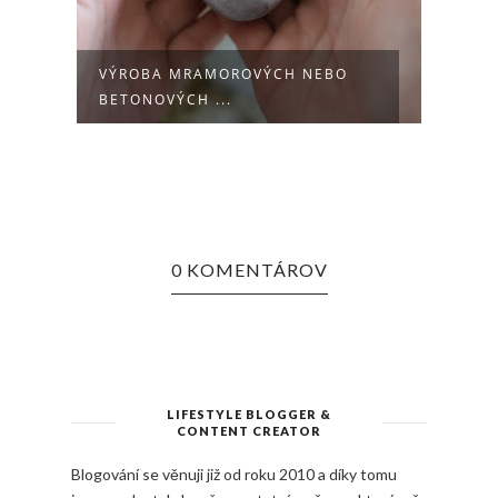
VÝROBA MRAMOROVÝCH NEBO
VELI
BETONOVÝCH ...
0 KOMENTÁROV
LIFESTYLE BLOGGER &
CONTENT CREATOR
Blogování se věnuji již od roku 2010 a díky tomu