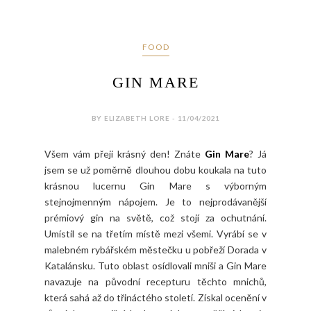
FOOD
GIN MARE
BY ELIZABETH LORE - 11/04/2021
Všem vám přeji krásný den! Znáte
Gin Mare
? Já
jsem se už poměrně dlouhou dobu koukala na tuto
krásnou lucernu Gin Mare s výborným
stejnojmenným nápojem. Je to nejprodávanější
prémiový gin na světě, což stojí za ochutnání.
Umístil se na třetím místě mezi všemi. Vyrábí se v
malebném rybářském městečku u pobřeží Dorada v
Katalánsku. Tuto oblast osídlovali mniši a Gin Mare
navazuje na původní recepturu těchto mnichů,
která sahá až do třináctého století. Získal ocenění v