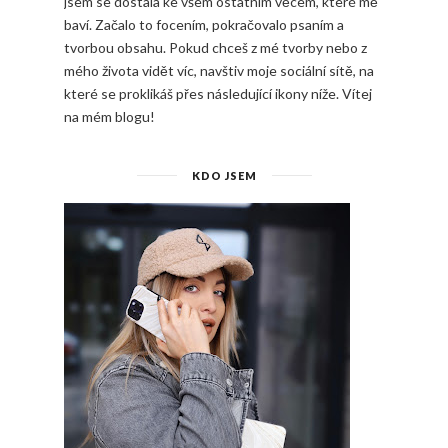
jsem se dostala ke všem ostatním věcem, které mě
baví. Začalo to focením, pokračovalo psaním a
tvorbou obsahu. Pokud chceš z mé tvorby nebo z
mého života vidět víc, navštiv moje sociální sítě, na
které se proklikáš přes následující ikony níže. Vítej
na mém blogu!
KDO JSEM