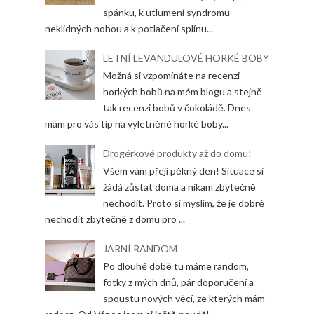
spánku, k utlumení syndromu
neklidných nohou a k potlačení splínu...
LETNÍ LEVANDULOVÉ HORKÉ BOBY
Možná si vzpomínáte na recenzi
horkých bobů na mém blogu a stejně
tak recenzi bobů v čokoládě. Dnes
mám pro vás tip na vyletněné horké boby...
Drogérkové produkty až do domu!
Všem vám přeji pěkný den! Situace si
žádá zůstat doma a nikam zbytečně
nechodit. Proto si myslím, že je dobré
nechodit zbytečně z domu pro ...
JARNÍ RANDOM
Po dlouhé době tu máme random,
fotky z mých dnů, pár doporučení a
spoustu nových věcí, ze kterých mám