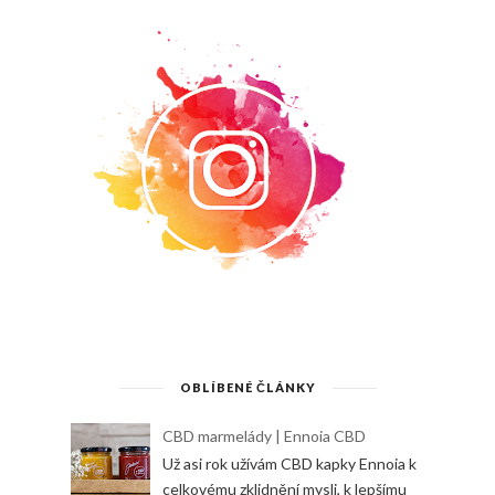
OBLÍBENÉ ČLÁNKY
CBD marmelády | Ennoia CBD
Už asi rok užívám CBD kapky Ennoia k
celkovému zklidnění mysli, k lepšímu