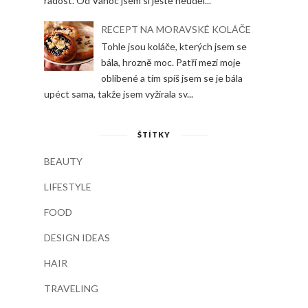
radost. Od Vánoc jsem si ještě neuděl...
RECEPT NA MORAVSKÉ KOLÁČE
Tohle jsou koláče, kterých jsem se
bála, hrozně moc. Patří mezi moje
oblíbené a tím spíš jsem se je bála
upéct sama, takže jsem vyžírala sv...
ŠTÍTKY
BEAUTY
LIFESTYLE
FOOD
DESIGN IDEAS
HAIR
TRAVELING