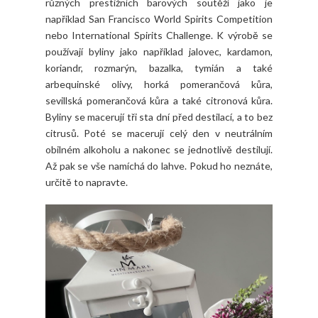
různých prestižních barových soutěží jako je
například San Francisco World Spirits Competition
nebo International Spirits Challenge. K výrobě se
používají byliny jako například jalovec, kardamon,
koriandr, rozmarýn, bazalka, tymián a také
arbequinské olivy, horká pomerančová kůra,
sevillská pomerančová kůra a také citronová kůra.
Byliny se macerují tři sta dní před destilací, a to bez
citrusů. Poté se macerují celý den v neutrálním
obilném alkoholu a nakonec se jednotlivě destilují.
Až pak se vše namíchá do lahve. Pokud ho neznáte,
určitě to napravte.